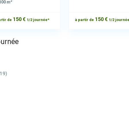
2
100 m
150 €
150 €
rtir de
1/2 journée*
à partir de
1/2 journé
ournée
-19)