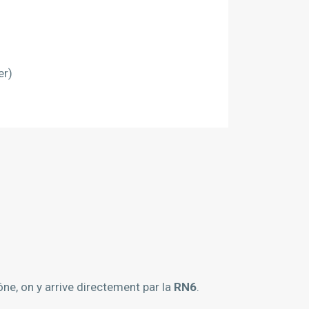
er)
ône, on y arrive directement par la
RN6
.