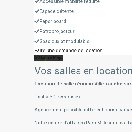
Accessible mobilité réduite
chargeant
cette
Espace détente
carte, vous
Paper board
acceptez
la politique
Rétroprojecteur
de
Spacieux et modulable
confidentialité
de Google.
Faire une demande de location
En savoir
plus
Vos salles en locatio
Charger
la carte
Location de salle réunion Villefranche su
De 4 à 50 personnes
Toujours
autoriser
Agencement possible différent pour chaque 
Google
Maps
Notre centre d’affaires Parc Millésime est
f