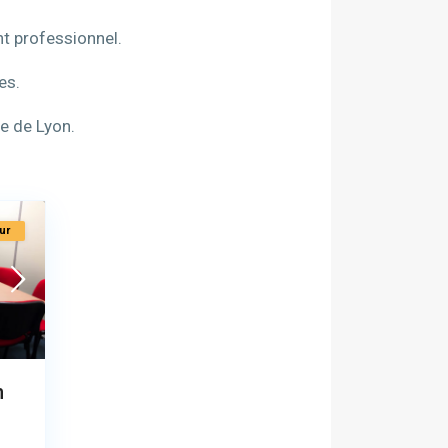
t professionnel.
es.
e de Lyon.
ur
n