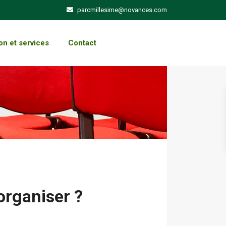
parcmillesime@novances.com
on et services
Contact
organiser ?